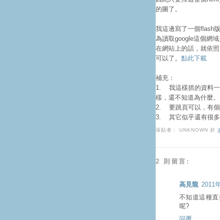
的圖了。
我這邊寫了一個flas
為讀取google這個
在網站上的話，就依照同
可以了。
點此下載
補充：
1. 我這樣抓的資料一
樣，還不知道為什麼。
2. 要跳頁可以，有個
3. 其它似乎還有很
張貼者：
UNKNOWN
於
2 則留言:
高見龍
2011
不知道這種直
呢?
回覆