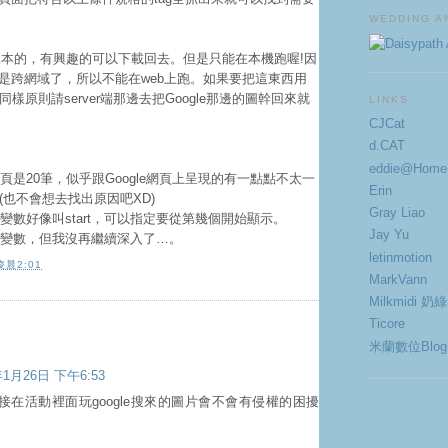
WEDDING A
h版本的，有興趣的可以下載回去。但是只能在本機跑喔!因
網域是跨網域了，所以不能在web上跑。如果要把這東西用
樣原則請server端那邊去把Google那邊的圖幹回來就
LINKS
CJCat
d.CAT
eddie@Hom
頁是20筆，似乎跟Google網頁上呈現的有一點點不太一
Erin
(也不會想去找出原因吧XD)
Gray Liao
變數好像叫start，可以指定要從第幾個開始顯示。
Jay Yu
多變數，但我沒再繼續深入了…。
letinmotion
凌晨2:01
MarkVann
Milkmidi 奶綠
Ticore
米蘭數位Blog
年1月26日 下午6:53
接在活動裡面玩google搜來的圖片會不會有侵權的困擾