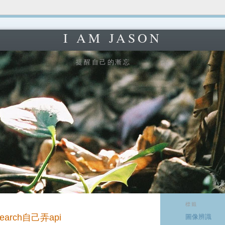
I AM JASON
提醒自己的漸忘
三
標籤
 Search自己弄api
圖像辨識