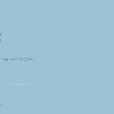
)
)
 Image Search自己弄api
N
介