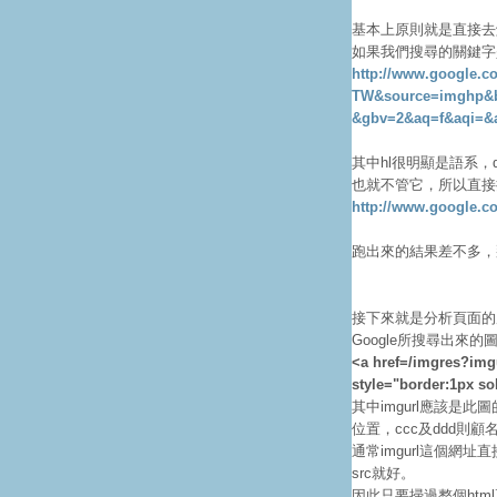
基本上原則就是直接去解
如果我們搜尋的關鍵字
http://www.google.c
TW&source=imghp
&gbv=2&aq=f&aqi=&
其中hl很明顯是語系
也就不管它，所以直接
http://www.google
跑出來的結果差不多，
接下來就是分析頁面的
Google所搜尋出來
<a href=/imgres?im
style="border:1px so
其中imgurl應該是此
位置，ccc及ddd則
通常imgurl這個網
src就好。
因此只要掃過整個htm