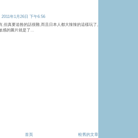
2011年1月26日 下午6:56
有,但真要追咎的話很難,而且日本人都大辣辣的這樣玩了,
感的圖片就是了...
首頁
較舊的文章