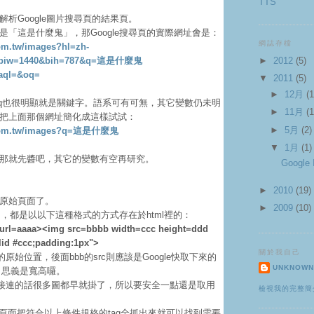
TTS
析Google圖片搜尋頁的結果頁。
是「這是什麼鬼」，那Google搜尋頁的實際網址會是：
網誌存檔
om.tw/images?hl=zh-
&biw=1440&bih=787&q=這是什麼鬼
►
2012
(5)
aql=&oq=
▼
2011
(5)
►
12月
(1
，q也很明顯就是關鍵字。語系可有可無，其它變數仍未明
►
11月
(1
把上面那個網址簡化成這樣試試：
►
5月
(2)
.com.tw/images?q=這是什麼鬼
▼
1月
(1)
那就先醬吧，其它的變數有空再研究。
Google
►
2010
(19)
原始頁面了。
►
2009
(10)
的圖，都是以以下這種格式的方式存在於html裡的：
gurl=aaaa><img src=bbbb width=ccc height=ddd
lid #ccc;padding:1px">
關於我自己
圖的原始位置，後面bbb的src則應該是Google快取下來的
UNKNOW
顧名思義是寬高囉。
址直接連的話很多圖都早就掛了，所以要安全一點還是取用
檢視我的完整簡
l頁面把符合以上條件規格的tag全抓出來就可以找到需要